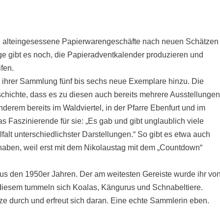
it, alteingesessene Papierwarengeschäfte nach neuen Schätzen
e gibt es noch, die Papieradventkalender produzieren und
fen.
sie ihrer Sammlung fünf bis sechs neue Exemplare hinzu. Die
chichte, dass es zu diesen auch bereits mehrere Ausstellunge
erem bereits im Waldviertel, in der Pfarre Ebenfurt und im
Faszinierende für sie: „Es gab und gibt unglaublich viele
lt unterschiedlichster Darstellungen.“ So gibt es etwa auch
haben, weil erst mit dem Nikolaustag mit dem „Countdown“
s aus den 1950er Jahren. Der am weitesten Gereiste wurde ihr vo
f diesem tummeln sich Koalas, Kängurus und Schnabeltiere.
ze durch und erfreut sich daran. Eine echte Sammlerin eben.