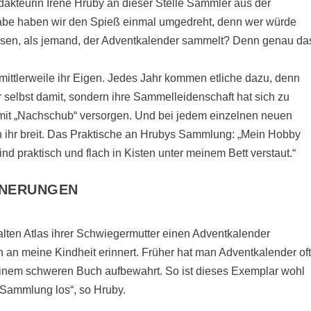
dakteurin Irene Hruby an dieser Stelle Sammler aus der
abe haben wir den Spieß einmal umgedreht, denn wer würde
assen, als jemand, der Adventkalender sammelt? Denn genau da
mittlerweile ihr Eigen. Jedes Jahr kommen etliche dazu, denn
r selbst damit, sondern ihre Sammelleidenschaft hat sich zu
mit „Nachschub“ versorgen. Und bei jedem einzelnen neuen
in ihr breit. Das Praktische an Hrubys Sammlung: „Mein Hobby
ind praktisch und flach in Kisten unter meinem Bett verstaut.“
NNERUNGEN
alten Atlas ihrer Schwiegermutter einen Adventkalender
h an meine Kindheit erinnert. Früher hat man Adventkalender of
inem schweren Buch aufbewahrt. So ist dieses Exemplar wohl
e Sammlung los“, so Hruby.