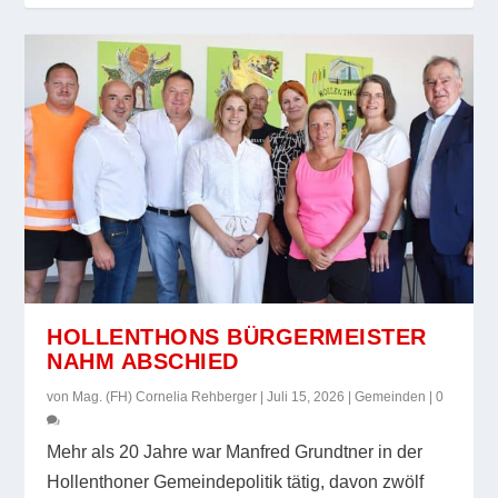
HOLLENTHONS BÜRGERMEISTER
NAHM ABSCHIED
von
Mag. (FH) Cornelia Rehberger
|
Juli 15, 2026
|
Gemeinden
|
0
Mehr als 20 Jahre war Manfred Grundtner in der
Hollenthoner Gemeindepolitik tätig, davon zwölf