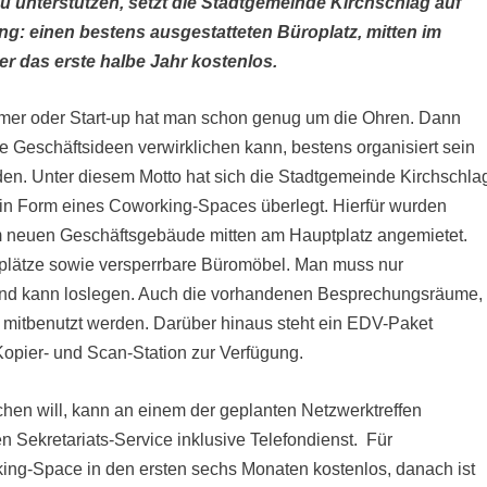
u unterstützen, setzt die Stadtgemeinde Kirchschlag auf
ng: einen bestens ausgestatteten Büroplatz, mitten im
er das erste halbe Jahr kostenlos.
mer oder Start-up hat man schon genug um die Ohren. Dann
e Geschäftsideen verwirklichen kann, bestens organisiert sein
den. Unter diesem Motto hat sich die Stadtgemeinde Kirchschla
 in Form eines Coworking-Spaces überlegt. Hierfür wurden
 neuen Geschäftsgebäude mitten am Hauptplatz angemietet.
tsplätze sowie versperrbare Büromöbel. Man muss nur
nd kann loslegen. Auch die vorhandenen Besprechungsräume,
mitbenutzt werden. Darüber hinaus steht ein EDV-Paket
opier- und Scan-Station zur Verfügung.
hen will, kann an einem der geplanten Netzwerktreffen
 Sekretariats-Service inklusive Telefondienst. Für
ing-Space in den ersten sechs Monaten kostenlos, danach ist