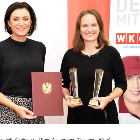
lisabeth Köstinger und Karin Wassermann (Fleischerei Höller)