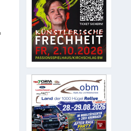
m
n
n