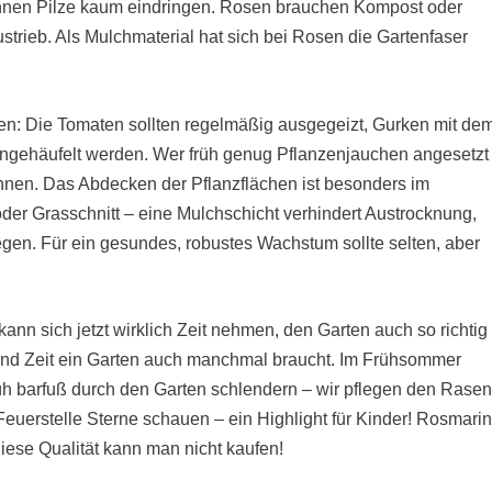
 können Pilze kaum eindringen. Rosen brauchen Kompost oder
rieb. Als Mulchmaterial hat sich bei Rosen die Gartenfaser
ten: Die Tomaten sollten regelmäßig ausgegeizt, Gurken mit de
angehäufelt werden. Wer früh genug Pflanzenjauchen angesetzt
innen. Das Abdecken der Pflanzflächen ist besonders im
er Grasschnitt – eine Mulchschicht verhindert Austrocknung,
gen. Für ein gesundes, robustes Wachstum sollte selten, aber
kann sich jetzt wirklich Zeit nehmen, den Garten auch so richtig
ß und Zeit ein Garten auch manchmal braucht. Im Frühsommer
rüh barfuß durch den Garten schlendern – wir pflegen den Rase
Feuerstelle Sterne schauen – ein Highlight für Kinder! Rosmari
iese Qualität kann man nicht kaufen!