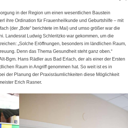
sorgung in der Region um einen wesentlichen Baustein
erl ihre Ordination für Frauenheilkunde und Geburtshilfe – mit
fach (der „Bote“ berichtete im Mai) und umso größer war die
uni. Landesrat Ludwig Schleritzko war gekommen, um die
reichen: „Solche Eröffnungen, besonders im ländlichen Raum,
etreuung. Denn das Thema Gesundheit steht ganz oben.“
Alt-Bgm. Hans Rädler aus Bad Erlach, der als einer der Ersten
ichen Raum in Angriff genommen hat. So weit ist es in
bei der Planung der Praxisräumlichkeiten diese Möglichkeit
meister Erich Rasner.