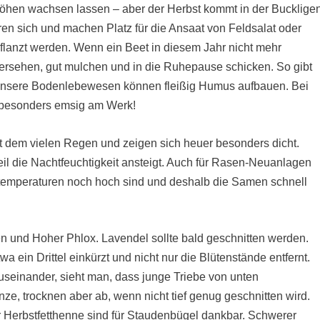
öhen wachsen lassen – aber der Herbst kommt in der Bucklige
eren sich und machen Platz für die Ansaat von Feldsalat oder
flanzt werden. Wenn ein Beet in diesem Jahr nicht mehr
ersehen, gut mulchen und in die Ruhepause schicken. So gibt
unsere Bodenlebewesen können fleißig Humus aufbauen. Bei
 besonders emsig am Werk!
t dem vielen Regen und zeigen sich heuer besonders dicht.
il die Nachtfeuchtigkeit ansteigt. Auch für Rasen-Neuanlagen
ntemperaturen noch hoch sind und deshalb die Samen schnell
 und Hoher Phlox. Lavendel sollte bald geschnitten werden.
a ein Drittel einkürzt und nicht nur die Blütenstände entfernt.
auseinander, sieht man, dass junge Triebe von unten
ze, trocknen aber ab, wenn nicht tief genug geschnitten wird.
 Herbstfetthenne sind für Staudenbügel dankbar. Schwerer