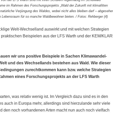
ume im Rahmen des Forschungsprojekts „Wald der Zukunft mit klimafitten
atürliche Verjüngung des Waldes, wobei nicht alles bleiben darf – abgesehe
 Lebensraum für so manche Waldbewohner bieten. / Fotos: Rehberger (4)
klige Welt-Wechselland auswirkt und mit welchen Strategien
und praktischen Beispielen aus der LFS Warth und der KEM/KLAR
chauen wir uns positive Beispiele in Sachen Klimawandel-
Welt und des Wechsellands bestehen aus Wald. Wie dieser
 Bedingungen zurechtkommen kann bzw. welche Strategien
m Rahmen eines Forschungsprojekts an der LFS Warth
rten, was relativ wenig ist. Im Vergleich dazu sind es in den
s auch in Europa mehr, allerdings sind hierzulande sehr viele
Und den noch vorhandenen Arten macht nun auch noch vielfach