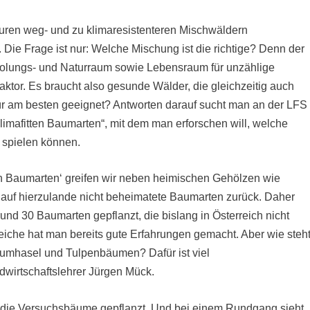
turen weg- und zu klimaresistenteren Mischwäldern
 Die Frage ist nur: Welche Mischung ist die richtige? Denn der
Erholungs- und Naturraum sowie Lebensraum für unzählige
aktor. Es braucht also gesunde Wälder, die gleichzeitig auch
ür am besten geeignet? Antworten darauf sucht man an der LFS
klimafitten Baumarten“, mit dem man erforschen will, welche
 spielen können.
ten Baumarten‘ greifen wir neben heimischen Gehölzen wie
auf hierzulande nicht beheimatete Baumarten zurück. Daher
nd 30 Baumarten gepflanzt, die bislang in Österreich nicht
eiche hat man bereits gute Erfahrungen gemacht. Aber wie steh
umhasel und Tulpenbäumen? Dafür ist viel
dwirtschaftslehrer Jürgen Mück.
 die Versuchsbäume gepflanzt. Und bei einem Rundgang sieht