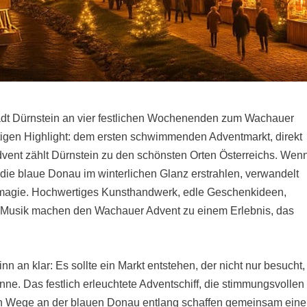
dt Dürnstein an vier festlichen Wochenenden zum Wachauer
rtigen Highlight: dem ersten schwimmenden Adventmarkt, direkt
vent zählt Dürnstein zu den schönsten Orten Österreichs. Wen
nd die blaue Donau im winterlichen Glanz erstrahlen, verwandelt
tsmagie. Hochwertiges Kunsthandwerk, edle Geschenkideen,
e Musik machen den Wachauer Advent zu einem Erlebnis, das
 an klar: Es sollte ein Markt entstehen, der nicht nur besucht,
inne. Das festlich erleuchtete Adventschiff, die stimmungsvollen
hen Wege an der blauen Donau entlang schaffen gemeinsam eine