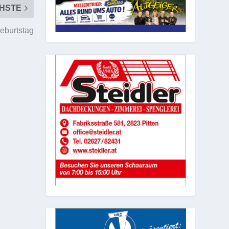
HSTE
eburtstag