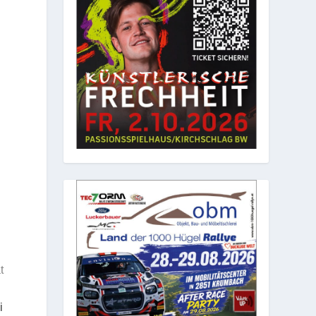
n
t
i