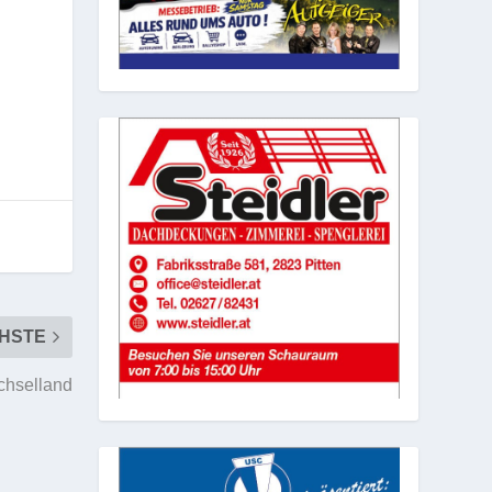
HSTE
chselland