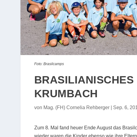
Foto: Brasilcamps
BRASILIANISCHES F
RUMBACH
von
Mag. (FH) Cornelia Rehberger
|
Sep. 6, 20
Zum 8. Mal fand heuer Ende August das Brasil
wieder waren die Kinder ebenso wie ihre Eltern 