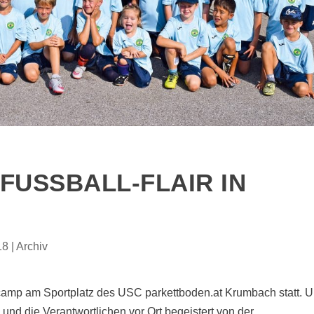
USSBALL-FLAIR IN K
18
|
Archiv
camp am Sportplatz des USC parkettboden.at Krumbach statt. 
und die Verantwortlichen vor Ort begeistert von der