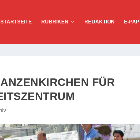
STARTSEITE
RUBRIKEN
REDAKTION
E-PAP
 LANZENKIRCHEN FÜR
EITSZENTRUM
hiv