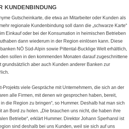
R KUNDENBINDUNG
onyme Gutscheinkarte, die etwa an Mitarbeiter oder Kunden als
mehr regionale Kundenbindung soll dann die „schwarze Karte“
im Einkauf oder bei der Konsumation in heimischen Betrieben
Guthaben dann wiederum in der Region einlösen kann. Diese
enbanken NÖ Süd-Alpin sowie Pittental-Bucklige Welt erhältlich,
Kunden sollen in den kommenden Monaten darauf zugeschnittene
t grundsätzlich aber auch Kunden anderer Banken zur
lich.
at-Projekts viele Gespräche mit Unternehmern, die sich an der
aren alle Firmen, mit denen wir gesprochen haben, bereit,
 in die Region zu bringen“, so Hummer. Deshalb hat man sich
t an Bord zu holen. „Die brauchen uns nicht, die haben ihre
len Betriebe“, erklärt Hummer. Direktor Johann Sperhansl ist
egion sind deshalb bei uns Kunden, weil sie sich auf uns