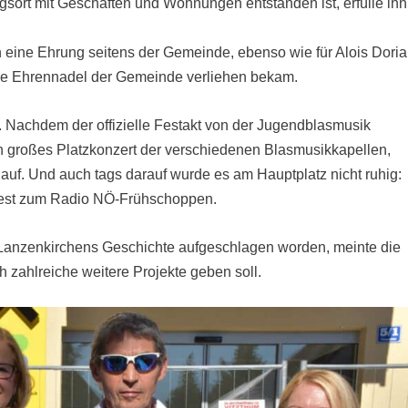
sort mit Geschäften und Wohnungen entstanden ist, erfülle ihn
h eine Ehrung seitens der Gemeinde, ebenso wie für Alois Doria
die Ehrennadel der Gemeinde verliehen bekam.
. Nachdem der offizielle Festakt von der Jugendblasmusik
n großes Platzkonzert der verschiedenen Blasmusikkapellen,
auf. Und auch tags darauf wurde es am Hauptplatz nicht ruhig:
est zum Radio NÖ-Frühschoppen.
in Lanzenkirchens Geschichte aufgeschlagen worden, meinte die
h zahlreiche weitere Projekte geben soll.