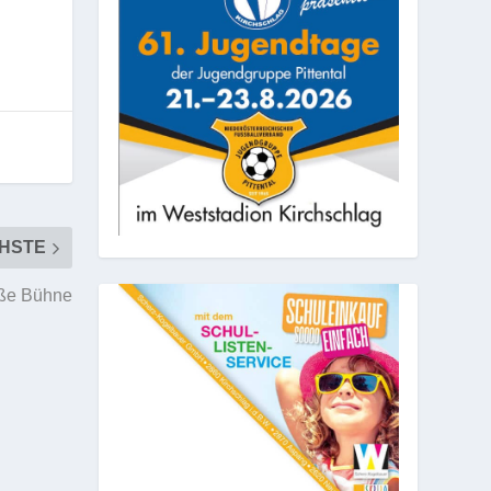
HSTE
oße Bühne