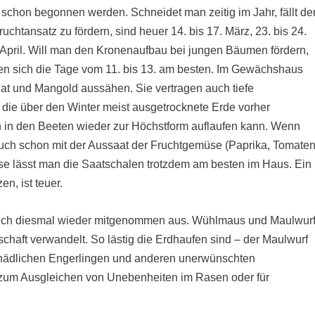
schon begonnen werden. Schneidet man zeitig im Jahr, fällt de
chtansatz zu fördern, sind heuer 14. bis 17. März, 23. bis 24.
. April. Will man den Kronenaufbau bei jungen Bäumen fördern,
en sich die Tage vom 11. bis 13. am besten. Im Gewächshaus
at und Mangold aussähen. Sie vertragen auch tiefe
 die über den Winter meist ausgetrocknete Erde vorher
 in den Beeten wieder zur Höchstform auflaufen kann. Wenn
ch schon mit der Aussaat der Fruchtgemüse (Paprika, Tomaten
e lässt man die Saatschalen trotzdem am besten im Haus. Ein
, ist teuer.
uch diesmal wieder mitgenommen aus. Wühlmaus und Maulwur
haft verwandelt. So lästig die Erdhaufen sind – der Maulwurf
chädlichen Engerlingen und anderen unerwünschten
t zum Ausgleichen von Unebenheiten im Rasen oder für