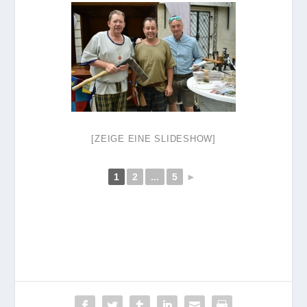
[ZEIGE EINE SLIDESHOW]
1
2
...
5
►