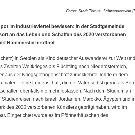
Fotos: Stadt Ternitz, Schwendenwein (
spot im Industrieviertel bewiesen: In der Stadtgemeinde
sort an das Leben und Schaffen des 2020 verstorbenen
rt Hammerstiel eröffnet.
chetz) in Serbien als Kind deutscher Auswanderer zur Welt un
 Zweiten Weltkrieges als Flüchtling nach Niederösterreich,
 aus der Kriegsgefangenschaft zurückkehrte, lehrte er dem
malen – eine Leidenschaft, die der Vater selbst gerne als Beru
tschaffen ebenfalls nie mehr loslassen. Nach dem Studium an
 Studienreisen nach Israel, Jordanien, Marokko, Ägypten und i
erk des 2020 verstorbenen Künstlers geprägt haben, wird im
ar. Eingerichtet wurde es im Pförtnerhäuschen des