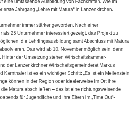
uf eine umfassende Ausbildung von Fachkräften. Wie im
r erste Jahrgang „Lehre mit Matura“ in Lanzenkirchen.
Unternehmer immer stärker geworden. Nach einer
r als 25 Unternehmer interessiert gezeigt, das Projekt zu
möglichen, die Lehrlingsausbildung samt Abschluss mit Matura
 absolvieren. Das wird ab 10. November möglich sein, denn
rs. Hinter der Umsetzung stehen Wirtschaftskammer-
r und der Lanzenkirchner Wirtschaftsgemeinderat Markus
Karnthaler ist es ein wichtiger Schritt: „Es ist ein Meilenstein
inge können in der Region oder idealerweise im Ort ihre
die Matura abschließen – das ist eine richtungsweisende
foabends für Jugendliche und ihre Eltern im „Time Out“-