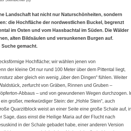
ene Landschaft hat nicht nur Naturschönheiten, sondern
eten: die Hochfläche der nordwestlichen Buckel, begrenzt
ental im Osten und vom Hassbachtal im Süden. Die Wälder
nen, alten Bildsäulen und versunkenen Burgen auf.
ie Suche gemacht.
ecksförmige Hochfläche; wir wählen jenen von
n der kleine Ort nur rund 100 Meter über dem Pittental liegt,
sturz aber gleich ein wenig „über den Dingen“ fühlen. Weiter
Waldstück, zerfurcht von Gräben, Rinnen und Gruben –
 Töpferton-Abbaus – und von gewundenen Wegen durchzogen. I
ein großer, merkwürdiger Stein: der „Hohle Stein“, auch
roße Quarzitblock weist an einer Seite eine große Schale auf, i
er Sage, dass einst die Heilige Maria auf der Flucht nach
suskind in der Schale gebadet habe, einer anderen Version