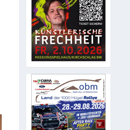
9
n
m