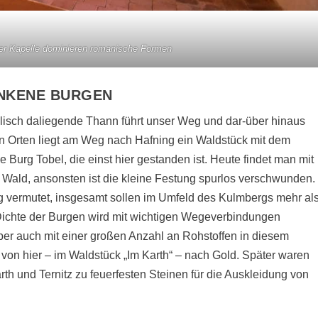
er Kapelle dominieren romanische Formen
NKENE BURGEN
yllisch daliegende Thann führt unser Weg und dar-über hinaus
n Orten liegt am Weg nach Hafning ein Waldstück mit dem
e Burg Tobel, die einst hier gestanden ist. Heute findet man mit
Wald, ansonsten ist die kleine Festung spurlos verschwunden.
 vermutet, insgesamt sollen im Umfeld des Kulmbergs mehr al
ichte der Burgen wird mit wichtigen Wegeverbindungen
aber auch mit einer großen Anzahl an Rohstoffen in diesem
 von hier – im Waldstück „Im Karth“ – nach Gold. Später waren
arth und Ternitz zu feuerfesten Steinen für die Auskleidung von