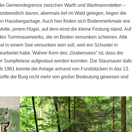
n die Gemeindegrenze zwischen Warth und Wartmannstetten –
Nordwestlich davon, abermals tief im Wald gelegen, liegen die
hen Hausberganlage. Auch hier finden sich Bodenmerkmale wie
otte, jenem Hügel, auf dem einst die kleine Festung stand. Auf
 des Turmmauerwerks, die im Boden versunken scheinen. Alte
st in einem See versunken sein soll, weil ein Schuster in
earbeitet habe. Wahrer Kern des „Grabensees“ ist, dass die
ner Sumpfwiese aufgestaut werden konnten. Die Staumauer dafü
b 1961 konnte die Anlage anhand von Fundstücken in das 13.
 dürfte die Burg nicht mehr von großer Bedeutung gewesen und