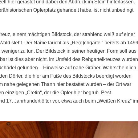
ll hier gerastet und dabei den Abdruck im Stein hinterlassen.
rähistorischen Opferplatz gehandelt habe, ist nicht unbedingt
uz, einem mächtigen Bildstock, der strahlend weiß auf einer
ld steht. Der Name taucht als „Re(e)chgartel“ bereits ab 149
 weniger zu tun. Der Bildstock in seiner heutigen Form soll aus
ar ist dies aber nicht. Im Umfeld des Rehgartelkreuzes wurde
hädel gefunden – Hinweise auf nahe Gräber. Wahrscheinlich
en Dörfer, die hier am Fuße des Bildstocks beerdigt worden
em nahe gelegenen Thann hier bestattet wurden – der Ort war
n einzigen „Cretin“, der die Opfer hier begrub. Pest-
nd 17. Jahrhundert öfter vor, etwa auch beim „Weißen Kreuz“ i