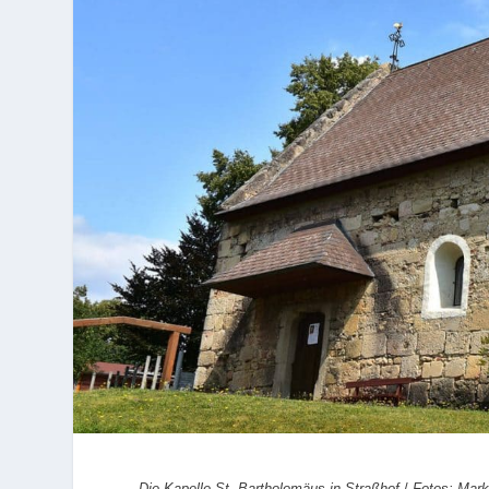
Die Kapelle St. Bartholomäus in Straßhof
/
Fotos: Mark