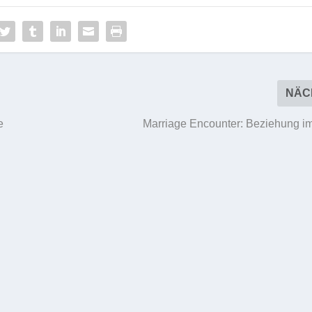
NÄC
e
Marriage Encounter: Beziehung i