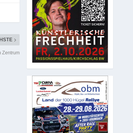
HSTE
m Zentrum