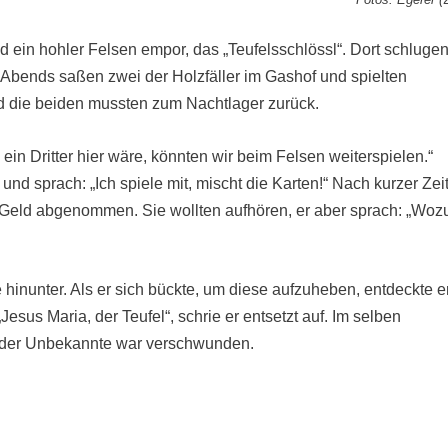
 ein hohler Felsen empor, das „Teufelsschlössl“. Dort schluge
es Abends saßen zwei der Holzfäller im Gashof und spielten
nd die beiden mussten zum Nachtlager zurück.
n Dritter hier wäre, könnten wir beim Felsen weiterspielen.“
 und sprach: „Ich spiele mit, mischt die Karten!“ Nach kurzer Zei
Geld abgenommen. Sie wollten aufhören, er aber sprach: „Woz
 hinunter. Als er sich bückte, um diese aufzuheben, entdeckte er
esus Maria, der Teufel“, schrie er entsetzt auf. Im selben
nd der Unbekannte war verschwunden.