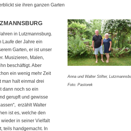
erblickt sie ihren ganzen Garten
TZMANNSBURG
 Jahren in Lutzmannsburg.
 Laufe der Jahre ein
erem Garten, er ist unser
er. Musizieren, Malen,
ihn beschäftigt. Aber
schon ein wenig mehr Zeit
Anna und Walter Stifter, Lutzmannsbu
et man halt einmal drei
Foto: Pastorek
t dann noch so ein
nd gerupft und gewisse
assen“,
erzählt Walter
hen ist es, welche den
eder in seiner Vielfalt
t, teils handgemacht. In