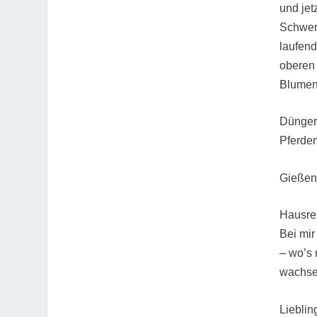
und jet
Schwerp
laufend
oberen 
Blumen
Dünger
Pferde
Gießen
Hausre
Bei mir
– wo’s 
wachse
Lieblin