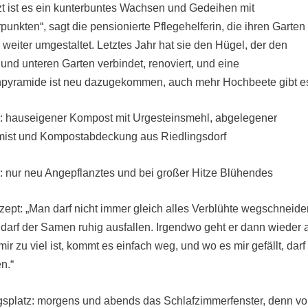
zt ist es ein kunterbuntes Wachsen und Gedeihen mit
unkten“, sagt die pensionierte Pflegehelferin, die ihren Garten
 weiter umgestaltet. Letztes Jahr hat sie den Hügel, der den
und unteren Garten verbindet, renoviert, und eine
pyramide ist neu dazugekommen, auch mehr Hochbeete gibt e
:
hauseigener Kompost mit Urgesteinsmehl, abgelegener
mist und Kompostabdeckung aus Riedlingsdorf
:
nur neu Angepflanztes und bei großer Hitze Blühendes
zept:
„Man darf nicht immer gleich alles Verblühte wegschneide
 darf der Samen ruhig ausfallen. Irgendwo geht er dann wieder 
mir zu viel ist, kommt es einfach weg, und wo es mir gefällt, darf
n.“
gsplatz:
morgens und abends das Schlafzimmerfenster, denn v