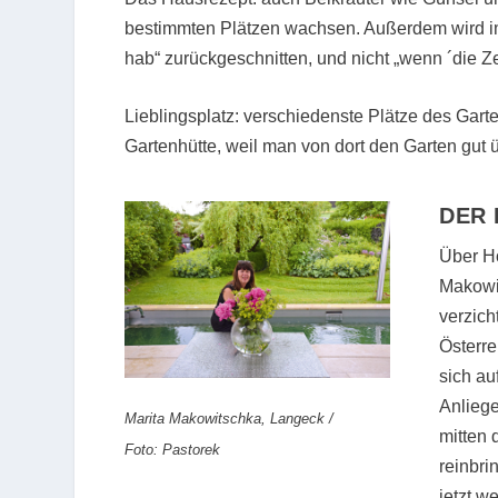
bestimmten Plätzen wachsen. Außerdem wird im
hab“ zurückgeschnitten, und nicht „wenn ´die Zeit
Lieblingsplatz:
verschiedenste Plätze des Garte
Gartenhütte, weil man von dort den Garten gut 
DER 
Über Ho
Makowit
verzich
Österre
sich au
Anliege
Marita Makowitschka, Langeck /
mitten 
Foto: Pastorek
reinbri
jetzt w