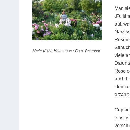
Man sie
„Fullti
auf, wa
Narziss
Rosenst
Strauc
Maria Kölbl, Horitschon / Foto: Pastorek
viele 
Darunte
Rose o
auch he
Heimat.
erzählt
Geplant
einst e
verschi