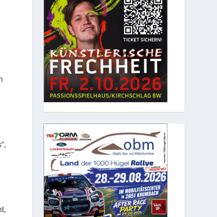
h
“,
t,