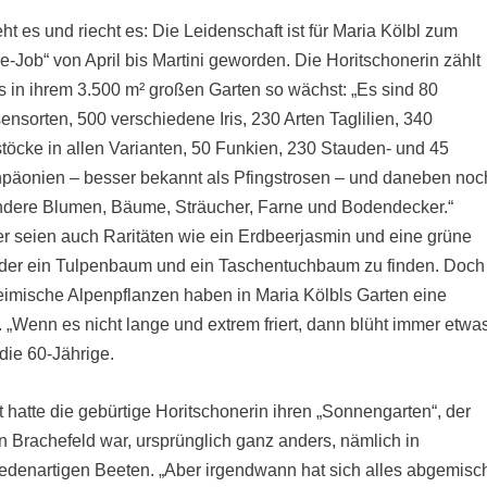
ht es und riecht es: Die Leidenschaft ist für Maria Kölbl zum
me-Job“ von April bis Martini geworden. Die Horitschonerin zählt
s in ihrem 3.500 m² großen Garten so wächst: „Es sind 80
ensorten, 500 verschiedene Iris, 230 Arten Taglilien, 340
öcke in allen Varianten, 50 Funkien, 230 Stauden- und 45
hpäonien – besser bekannt als Pfingstrosen – und daneben noc
andere Blumen, Bäume, Sträucher, Farne und Bodendecker.“
r seien auch Raritäten wie ein Erdbeerjasmin und eine grüne
der ein Tulpenbaum und ein Taschentuchbaum zu finden. Doch
imische Alpenpflanzen haben in Maria Kölbls Garten eine
 „Wenn es nicht lange und extrem friert, dann blüht immer etwas
 die 60-Jährige.
 hatte die gebürtige Horitschonerin ihren „Sonnengarten“, der
in Brachefeld war, ursprünglich ganz anders, nämlich in
edenartigen Beeten. „Aber irgendwann hat sich alles abgemisch