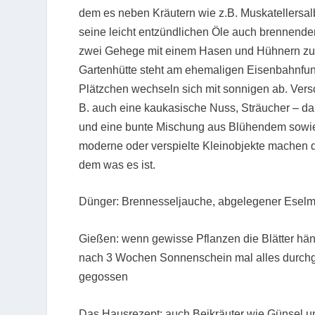
dem es neben Kräutern wie z.B. Muskatellersal
seine leicht entzündlichen Öle auch brennend
zwei Gehege mit einem Hasen und Hühnern zu f
Gartenhütte steht am ehemaligen Eisenbahnfun
Plätzchen wechseln sich mit sonnigen ab. Ver
B. auch eine kaukasische Nuss, Sträucher – dar
und eine bunte Mischung aus Blühendem sowie 
moderne oder verspielte Kleinobjekte machen 
dem was es ist.
Dünger:
Brennesseljauche, abgelegener Eselm
Gießen:
wenn gewisse Pflanzen die Blätter hä
nach 3 Wochen Sonnenschein mal alles durchgi
gegossen
Das Hausrezept:
auch Beikräuter wie Günsel u