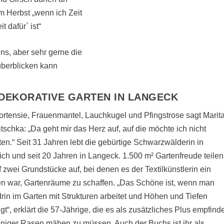
 Herbst „wenn ich Zeit
 dafür` ist“
ns, aber sehr gerne die
überblicken kann
DEKORATIVE GARTEN IN LANGECK
rtensie, Frauenmantel, Lauchkugel und Pfingstrose sagt Marit
schka: „Da geht mir das Herz auf, auf die möchte ich nicht
ten.“ Seit 31 Jahren lebt die gebürtige Schwarzwälderin in
ich und seit 20 Jahren in Langeck. 1.500 m² Gartenfreude teilen
f zwei Grundstücke auf, bei denen es der Textilkünstlerin ein
n war, Gartenräume zu schaffen. „Das Schöne ist, wenn man
drin im Garten mit Strukturen arbeitet und Höhen und Tiefen
ngt“, erklärt die 57-Jährige, die es als zusätzliches Plus empfind
eniger Rasen mähen zu müssen. Auch der Buchs ist ihr als