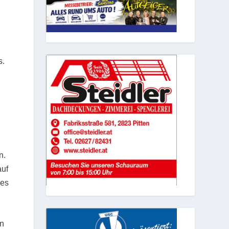
s.
n.
auf
 es
on