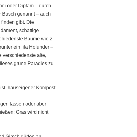
bei oder Diptam – durch
er Busch genannt – auch
inden gibt. Die
dament, schattige
schiedenste Bäume wie z.
unter ein lila Holunder –
verschiedenste alte,
dieses grüne Paradies zu
ist, hauseigener Kompost
ngen lassen oder aber
eßen; Gras wird nicht
nd Girsch dürfen an