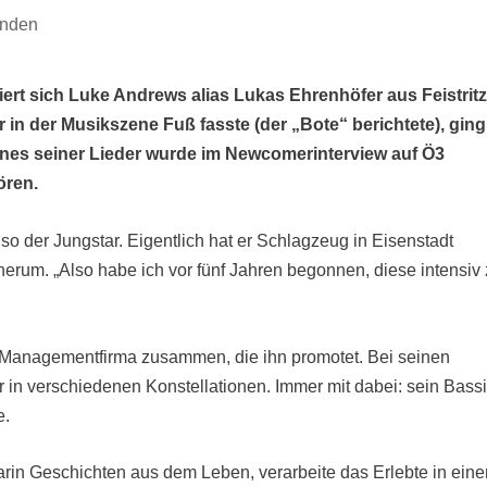
nden
ert sich Luke Andrews alias Lukas Ehrenhöfer aus Feistritz
 in der Musikszene Fuß fasste (der „Bote“ berichtete), ging
Eines seiner Lieder wurde im Newcomerinterview auf Ö3
ören.
so der Jungstar. Eigentlich hat er Schlagzeug in Eisenstadt
herum. „Also habe ich vor fünf Jahren begonnen, diese intensiv
r Managementfirma zusammen, die ihn promotet. Bei seinen
er in verschiedenen Konstellationen. Immer mit dabei: sein Bassi
e.
 darin Geschichten aus dem Leben, verarbeite das Erlebte in ein