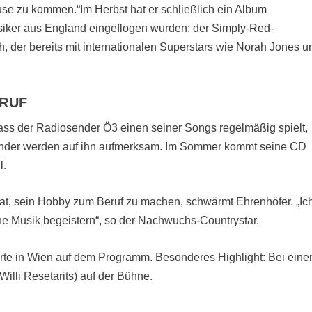
se zu kommen.“Im Herbst hat er schließlich ein Album
siker aus England eingeflogen wurden: der Simply-Red-
 der bereits mit internationalen Superstars wie Norah Jones u
ERUF
ass der Radiosender Ö3 einen seiner Songs regelmäßig spielt,
ender werden auf ihn aufmerksam. Im Sommer kommt seine CD
l.
hat, sein Hobby zum Beruf zu machen, schwärmt Ehrenhöfer. „Ic
e Musik begeistern“, so der Nachwuchs-Countrystar.
erte in Wien auf dem Programm. Besonderes Highlight: Bei ein
illi Resetarits) auf der Bühne.