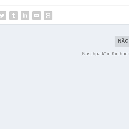
NÄC
„Naschpark“ in Kirchbe