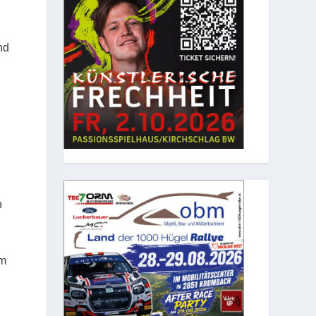
nd
h
em