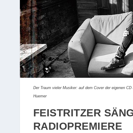
Der Traum vieler Musiker: auf dem Cover der eigenen CD ab
Huemer
FEISTRITZER SÄN
RADIOPREMIERE