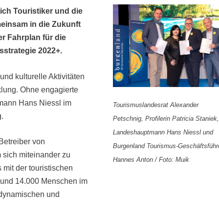
ch Touristiker und die
meinsam in die Zukunft
r Fahrplan für die
strategie 2022+.
d kulturelle Aktivitäten
klung. Ohne engagierte
tmann Hans Niessl im
Tourismuslandesrat Alexander
.
Petschnig, Profilerin Patricia Staniek,
Landeshauptmann Hans Niessl und
Betreiber von
Burgenland Tourismus-Geschäftsführ
m sich miteinander zu
Hannes Anton / Foto: Muik
mit der touristischen
 Rund 14.000 Menschen im
r dynamischen und