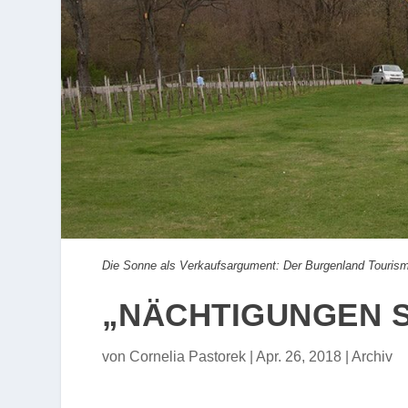
Die Sonne als Verkaufsargument: Der Burgenland Tourism
„NÄCHTIGUNGEN S
von
Cornelia Pastorek
|
Apr. 26, 2018
|
Archiv