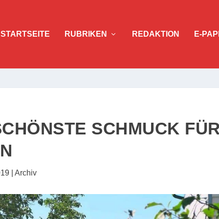
STARTSEITE
RUBRIKEN
REDAKTION
E-PAP
 SCHÖNSTE SCHMUCK FÜ
EN
019
|
Archiv