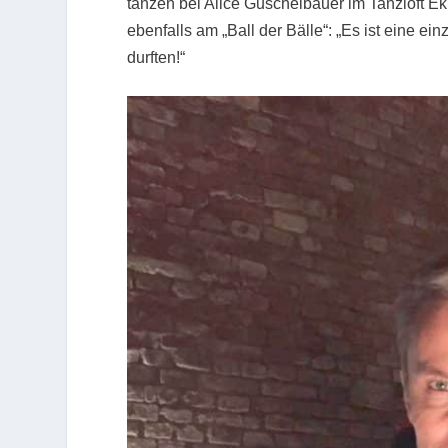
tanzen bei Alice Guschelbauer im Tanzloft E
ebenfalls am „Ball der Bälle“: „Es ist eine ei
durften!“