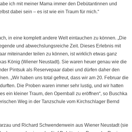
 habe ich mit meiner Mama immer den Debütantinnen und
lbst dabei sein – es ist wie ein Traum für mich.“
ch, in eine komplett andere Welt eintauchen zu können. „Die
regende und abwechslungsreiche Zeit. Dieses Erlebnis mit
ar miteinander teilen zu können, ist wirklich etwas ganz
as König (Wiener Neustadt). Sie waren heuer genau wie die
der Pintsuk als Reservepaar dabei und dürfen daher den
fnen. „Wir haben uns total gefreut, dass wir am 20. Februar die
durften. Die Proben waren immer sehr lustig, und wir hatten
 es ein kleiner Traum, den Opernball zu eröffnen“, so Buschka
nzerischen Weg in der Tanzschule vom Kirchschlager Bernd
warzau und Richard Schwendenwein aus Wiener Neustadt (sie