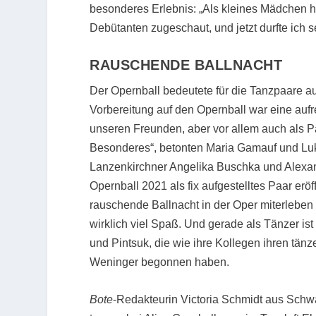
besonderes Erlebnis: „Als kleines Mädchen
Debütanten zugeschaut, und jetzt durfte ich se
RAUSCHENDE BALLNACHT
Der Opernball bedeutete für die Tanzpaare au
Vorbereitung auf den Opernball war eine auf
unseren Freunden, aber vor allem auch als Pa
Besonderes“, betonten Maria Gamauf und Luk
Lanzenkirchner Angelika Buschka und Alexan
Opernball 2021 als fix aufgestelltes Paar eröf
rauschende Ballnacht in der Oper miterleben 
wirklich viel Spaß. Und gerade als Tänzer ist
und Pintsuk, die wie ihre Kollegen ihren tä
Weninger begonnen haben.
Bote
-Redakteurin Victoria Schmidt aus Sch