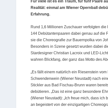
Für viele ist es ein Traum, für fünf Paar
Realität: einmal am Wiener Opernball debü
Erfahrung.
Rund 1,6 Millionen Zuschauer verfolgten die
144 Debütantenpaaren dabei genau auf die Fü
sie die Choreografie zur Bauernpolka von Joh
Besonders in Szene gesetzt wurden dabei die
Stardesigner Christian Lacroix und LED-Lich
wahren Blickfang, der ganz das Motto des Abe
„Es fällt einem natürlich ein Riesenstein vom
Schwendenwein (Wiener Neustadt) nach einem 
Stickler aus Bad Fischau-Brunn waren bereits 
debütieren. „Das ist eine ganz besondere Ehr
(Wiener Neustadt): „Ich freue mich, dass ich
an begeistert von der einzigartigen Choreograf