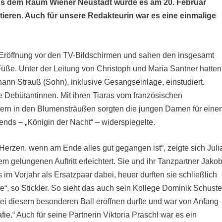
e aus dem Raum Wiener Neustadt wurde es am 20. Februar
tieren. Auch für unsere Redakteurin war es eine einmalige
 Eröffnung vor den TV-Bildschirmen und sahen den insgesamt
ße. Unter der Leitung von Christoph und Maria Santner hatten
ann Strauß (Sohn), inklusive Gesangseinlage, einstudiert.
 Debütantinnen. Mit ihren Tiaras vom französischen
tern in den Blumensträußen sorgten die jungen Damen für eine
nds – „Königin der Nacht“ – widerspiegelte.
 Herzen, wenn am Ende alles gut gegangen ist“, zeigte sich Juli
gelungenen Auftritt erleichtert. Sie und ihr Tanzpartner Jako
im Vorjahr als Ersatzpaar dabei, heuer durften sie schließlich
e“, so Stickler. So sieht das auch sein Kollege Dominik Schuste
 bei diesem besonderen Ball eröffnen durfte und war von Anfang
ie.“ Auch für seine Partnerin Viktoria Praschl war es ein