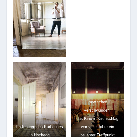
Inzwischen
verschwunden:
das Kino in Kirchschlag
Im Inneren des Kurhauses
war viele Jahre ein
in Hochegg
beliebter Treffpunkt