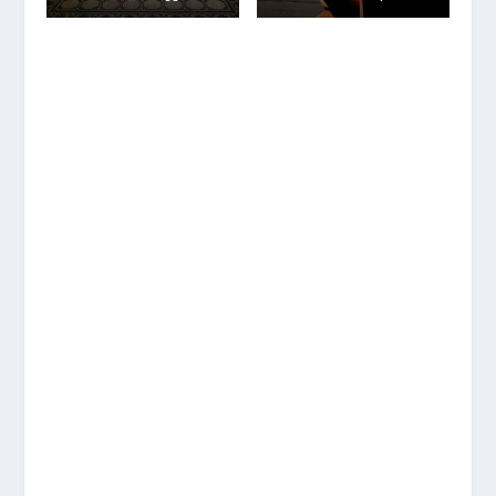
Zu Gast für einen Tag im Hotel Mönichkirchner Hof
Fotos: Steinbichler (6), Scherz-Kogelbauer
VORHERIGE
NÄCHSTE
„Lost Places“ als
Museen in den
Buchprojekt
Thermengemeinden
starten wieder durch
FOLGEN SIE UNS