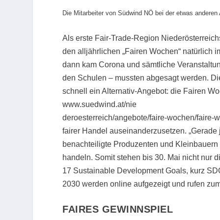
Die Mitarbeiter von Südwind NÖ bei der etwas anderen 
Als erste Fair-Trade-Region Niederösterreic
den alljährlichen „Fairen Wochen“ natürlich
dann kam Corona und sämtliche Veranstaltung
den Schulen – mussten abgesagt werden. Di
schnell ein Alternativ-Angebot: die Fairen Wo
www.suedwind.at/nie
deroesterreich/angebote/faire-wochen/faire-
fairer Handel auseinanderzusetzen. „Gerade j
benachteiligte Produzenten und Kleinbauern s
handeln. Somit stehen bis 30. Mai nicht nur 
17 Sustainable Development Goals, kurz SDG
2030 werden online aufgezeigt und rufen zu
FAIRES GEWINNSPIEL