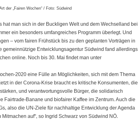
Art der „Fairen Wochen“ / Foto: Südwind
hs hat man sich in der Buckligen Welt und dem Wechselland bei
 immer ein besonders umfangreiches Programm überlegt. Und
en – vom fairen Frühstück bis zu den geplanten Vorträgen in
e gemeinnützige Entwicklungsagentur Südwind fand allerdings
chen online. Noch bis 30. Mai findet man unter
wochen-2020 eine Fülle an Möglichkeiten, sich mit dem Thema
etzt in der Corona-Krise braucht es kritische Konsumenten, die
tärken, und verantwortungsvolle Bürger, die solidarisch
die Fairtrade-Banane und biofairer Kaffee im Zentrum. Auch die
s, also die UN-Ziele für nachhaltige Entwicklung der Agenda
m Mitmachen auf“, so Ingrid Schwarz von Südwind NÖ.