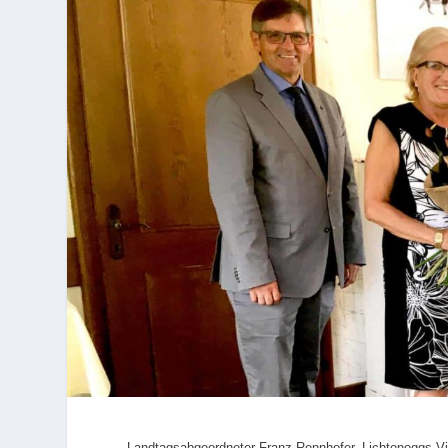
Landtagsabgeordneter Franz Rennhofer, Lichteneggs V