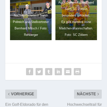
Auch Damen-Fußball wird
beim SC Zöbern
Nachwuchsleiterin Sarah
besonders gefördert.
Polreich und Stellvertreter
Es gibt mehrere reine
Bernhard Mitsch / Foto:
Mädchen-Mannschaften.
Rehberger
Foto: SC Zöbern
VORHERIGE
NÄCHSTE
Ein Golf-Eldorado für den
Hochwechseltrail für