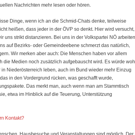
tuellen Nachrichten mehr lesen oder hören.
isse Dinge, wenn ich an die Schmid-Chats denke, teilweise
icht heißen, dass jeder in der ÖVP so denkt. Hier wird versucht,
 uns strikt distanzieren. Bei uns in der Volkspartei NÖ arbeite
 Uns auf Bezirks- oder Gemeindeebene schmerzt das natürlich,
ürgern. Wir merken aber auch: Die Menschen haben vor allem
h die Medien noch zusätzlich aufgebauscht wird. Es würde woh
r in Niederösterreich leben, auch im Bund wieder mehr Einzug
das in den Vordergrund rücken, was geschafft wurde,
astungspakete. Das merkt man, auch wenn man am Stammtisch
sie, etwa im Hinblick auf die Teuerung, Unterstützung
rn Kontakt?
 Menschen, Hausbesuche und Veranstaltungen sind möglich. Der