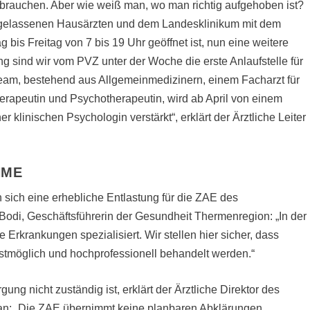
 brauchen. Aber wie weiß man, wo man richtig aufgehoben ist?
ergelassenen Hausärzten und dem Landesklinikum mit dem
is Freitag von 7 bis 19 Uhr geöffnet ist, nun eine weitere
ung sind wir vom PVZ unter der Woche die erste Anlaufstelle für
Team, bestehend aus Allgemeinmedizinern, einem Facharzt für
erapeutin und Psychotherapeutin, wird ab April von einem
klinischen Psychologin verstärkt“, erklärt der Ärztliche Leiter
HME
 sich eine erhebliche Entlastung für die ZAE des
Bodi, Geschäftsführerin der Gesundheit Thermenregion: „In der
 Erkrankungen spezialisiert. Wir stellen hier sicher, dass
llstmöglich und hochprofessionell behandelt werden.“
ng nicht zuständig ist, erklärt der Ärztliche Direktor des
ian: „Die ZAE übernimmt keine planbaren Abklärungen