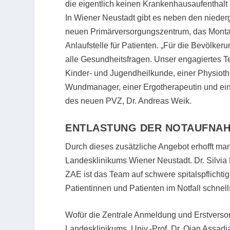
die eigentlich keinen Krankenhausaufenthalt
In Wiener Neustadt gibt es neben den nied
neuen Primärversorgungszentrum, das Montag b
Anlaufstelle für Patienten. „Für die Bevölker
alle Gesundheitsfragen. Unser engagiertes 
Kinder- und Jugendheilkunde, einer Physioth
Wundmanager, einer Ergotherapeutin und einer 
des neuen PVZ, Dr. Andreas Weik.
ENTLASTUNG DER NOTAUFNA
Durch dieses zusätzliche Angebot erhofft man
Landesklinikums Wiener Neustadt. Dr. Silvia 
ZAE ist das Team auf schwere spitalspflichtige
Patientinnen und Patienten im Notfall schne
Wofür die Zentrale Anmeldung und Erstversorgu
Landesklinikums, Univ.-Prof. Dr. Ojan Assad