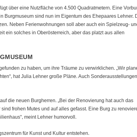
fügt über eine Nutzfläche von 4.500 Quadratmetern. Eine Vorbu
in Burgmuseum sind nun im Eigentum des Ehepaares Lehner. 
nutzen. Neben Ferienwohnungen soll aber auch ein Spielzeug- un
 ein solches in Oberösterreich, aber das platzt aus allen
UGMUSEUM
t gefunden zu haben, um ihre Träume zu verwirklichen. „Wir plan
hten“, hat Julia Lehner große Pläne. Auch Sonderausstellunge
 auf die neuen Burgherren. „Bei der Renovierung hat auch das
sind frohen Mutes und auf alles gefasst. Eine Burg zu renovier
milienhaus“, meint Lehner humorvoll.
szentrum für Kunst und Kultur entstehen.