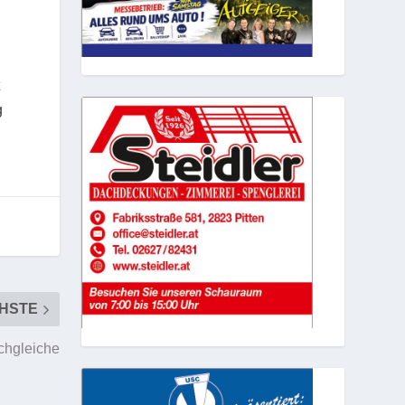
g
HSTE
chgleiche