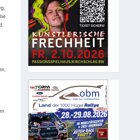
rg,
Die
d
en,
n
en