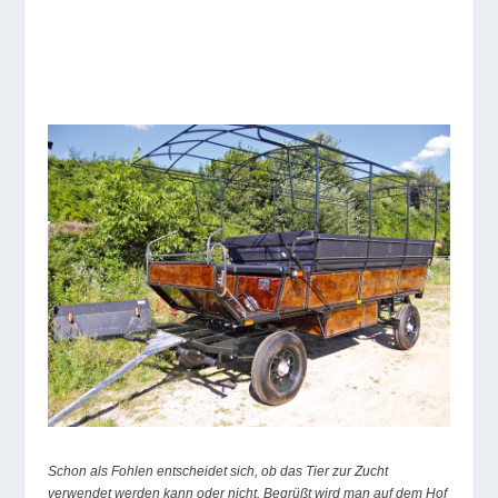
Schon als Fohlen entscheidet sich, ob das Tier zur Zucht
verwendet werden kann oder nicht. Begrüßt wird man auf dem Hof
von Gerhard Ringhofer in Krumbach von einer Gänsefamilie. Der
Pferdefreund fährt bei Brauchtumsumzügen mit. In Haag am
Hausruck fährt er fix für „Schwarzbräu“ beim Bierwagenfahren.
Dabei wird das Können von Pferd und Fahrer genauestens unter
die Lupe genommen./ Fotos: Egerer