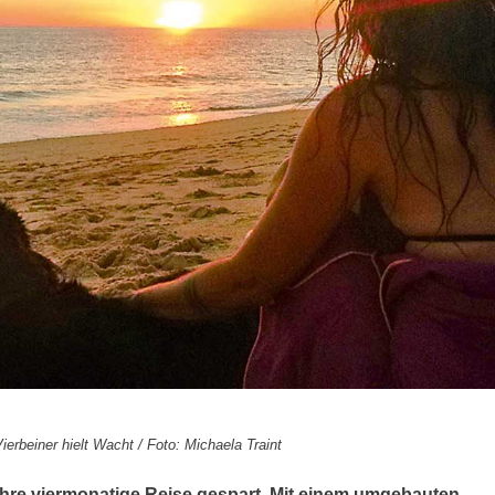
ierbeiner hielt Wacht / Foto: Michaela Traint
r ihre viermonatige Reise gespart. Mit einem umgebauten