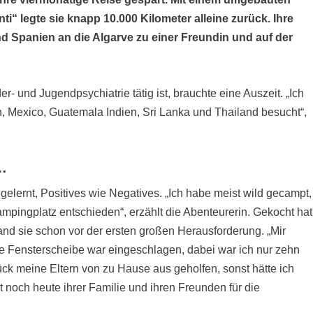
 legte sie knapp 10.000 Kilometer alleine zurück. Ihre
und Spanien an die Algarve zu einer Freundin und auf der
r- und Jugendpsychiatrie tätig ist, brauchte eine Auszeit. „Ich
, Mexico, Guatemala Indien, Sri Lanka und Thailand besucht“,
…
el gelernt, Positives wie Negatives. „Ich habe meist wild gecampt,
ampingplatz entschieden“, erzählt die Abenteurerin. Gekocht hat
nd sie schon vor der ersten großen Herausforderung. „Mir
 Fensterscheibe war eingeschlagen, dabei war ich nur zehn
k meine Eltern von zu Hause aus geholfen, sonst hätte ich
nt noch heute ihrer Familie und ihren Freunden für die