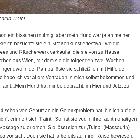
haela Traint
on ein bisschen mulmig, aber mein Hund war ja an meiner
kreich besuchte sie ein Straßenkünstlerfestival, wo die
rtees und Räucherwerk verkaufte, die sie von zu Hause
ärchen aus Wien, mit dem sie die folgenden zwei Wochen
irgendwo in der Pampa löste sie schließlich mit Hilfe der
se habe ich vor allem Vertrauen in mich selbst bekommen und
h Traint. „Mein Hund hat mir beigebracht, im Hier und Jetzt zu
d schon von Geburt an ein Gelenkproblem hat, bin ich auf die
n“, erinnert sich Traint. So hat sie vor, in ihrer achtmonatigen
Massage zu erlernen. Sie lässt sich zur „Tuina“ (Masseurin)
g vor sich. Doch sie hat ja bereits auf ihrer Reise bewiesen,