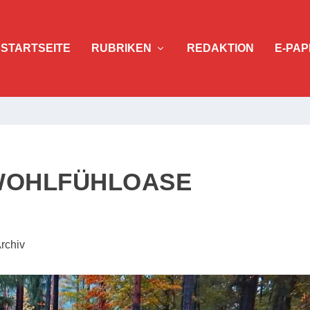
STARTSEITE
RUBRIKEN
REDAKTION
E-PAP
 WOHLFÜHLOASE
rchiv