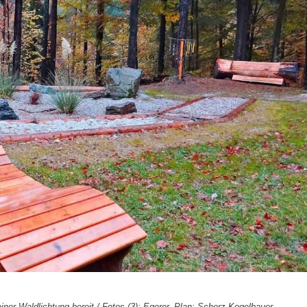
iner Waldlichtung bereit / Fotos (3): Egerer, Plan: Scherz-Kogelbauer