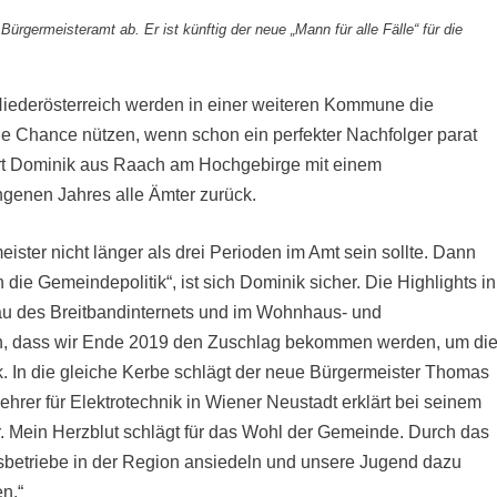
rgermeisteramt ab. Er ist künftig der neue „Mann für alle Fälle“ für die
Niederösterreich werden in einer weiteren Kommune die
die Chance nützen, wenn schon ein perfekter Nachfolger parat
ert Dominik aus Raach am Hochgebirge mit einem
genen Jahres alle Ämter zurück.
ter nicht länger als drei Perioden im Amt sein sollte. Dann
 die Gemeindepolitik“, ist sich Dominik sicher. Die Highlights in
bau des Breitbandinternets und im Wohnhaus- und
 ich, dass wir Ende 2019 den Zuschlag bekommen werden, um di
. In die gleiche Kerbe schlägt der neue Bürgermeister Thomas
hrer für Elektrotechnik in Wiener Neustadt erklärt bei seinem
er. Mein Herzblut schlägt für das Wohl der Gemeinde. Durch das
ngsbetriebe in der Region ansiedeln und unsere Jugend dazu
n.“