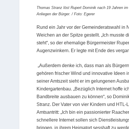
Thomas Stranz löst Rupert Dominik nach 19 Jahren im Bü
Anliegen der Bürger. / Foto: Egerer
Rund ein Jahr vor der Gemeinderatswahl in 
Weichen an der Spitze gestellt. „Ich musste 
steht“, so der ehemalige Bürgermeister Rup
Augenzwinkern. Er legte mit Ende des vergan
„Außerdem denke ich, dass man als Bürgermeis
gehören frischer Wind und innovative Ideen in
seiner Amtszeit sieht er im gelungenen Aus
Kindergartenbau. „Bezüglich Internet hoffe
Bandbreite ausbauen zu können“, so Dominik
Stranz. Der Vater von vier Kindern und HTL-Le
Amtsantritt: „Ich bin ein passionierter Raach
schnellere Internet sollen sich Dienstleistu
bringen, in ihrem Heimatort sesshaft zu werde