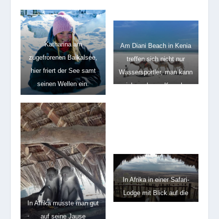
Katharina am
Am Diani Beach in Kenia
zugefrorenen Baikalsee,
treffen sich nicht nur
hier friert der See samt
Wassersportler, man kann
seinen Wellen ein.
sich auch von Kamelen
tragen lassen.
In Afrika in einer Safari-
Lodge mit Blick auf die
In Afrika musste man gut
Savanne
auf seine Jause