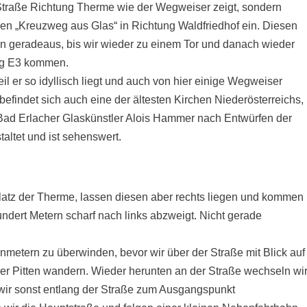
 Straße Richtung Therme wie der Wegweiser zeigt, sondern
den „Kreuzweg aus Glas“ in Richtung Waldfriedhof ein. Diesen
ihn geradeaus, bis wir wieder zu einem Tor und danach wieder
eg E3 kommen.
weil er so idyllisch liegt und auch von hier einige Wegweiser
findet sich auch eine der ältesten Kirchen Niederösterreichs,
Bad Erlacher Glaskünstler Alois Hammer nach Entwürfen der
altet und ist sehenswert.
latz der Therme, lassen diesen aber rechts liegen und kommen
undert Metern scharf nach links abzweigt. Nicht gerade
enmetern zu überwinden, bevor wir über der Straße mit Blick auf
er Pitten wandern. Wieder herunten an der Straße wechseln wi
 wir sonst entlang der Straße zum Ausgangspunkt