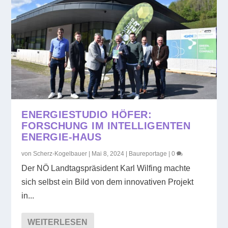
ENERGIESTUDIO HÖFER:
FORSCHUNG IM INTELLIGENTEN
ENERGIE-HAUS
von
Scherz-Kogelbauer
|
Mai 8, 2024
|
Baureportage
|
0
Der NÖ Landtagspräsident Karl Wilfing machte
sich selbst ein Bild von dem innovativen Projekt
in...
WEITERLESEN