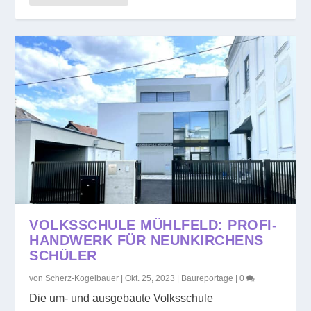
VOLKSSCHULE MÜHLFELD: PROFI-
HANDWERK FÜR NEUNKIRCHENS
SCHÜLER
von
Scherz-Kogelbauer
|
Okt. 25, 2023
|
Baureportage
|
0
Die um- und ausgebaute Volksschule